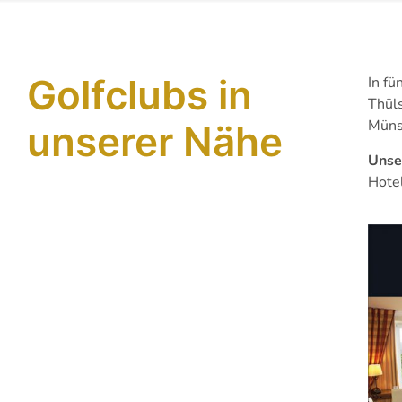
Golfclubs in
In fü
Thüls
Münst
unserer Nähe
Unse
Hotel