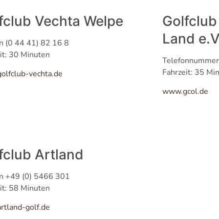
fclub Vechta Welpe
Golfclub
Land e.V
n (0 44 41) 82 16 8
Hauptstraße 34, 49681 Garrel
it: 30 Minuten
Telefonnummer
04474 / 8000
Fahrzeit: 35 Mi
lfclub-vechta.de
info@hotelpost-garrel.de
www.gcol.de
fclub Artland
n +49 (0) 5466 301
2026 © Hotel zur Post
it: 58 Minuten
Cookies
Datenschutz
Impressum
tland-golf.de