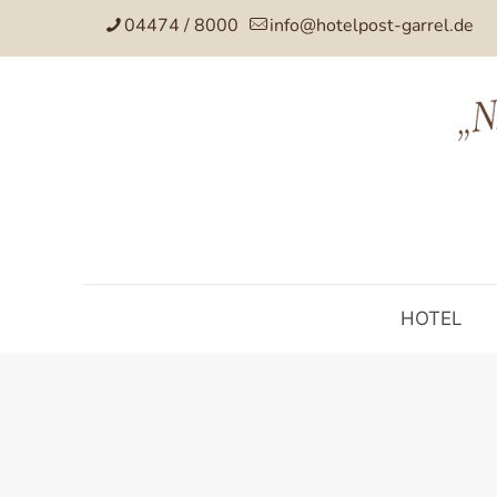
04474 / 8000
info@hotelpost-garrel.de
HOTEL