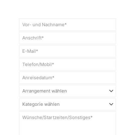
Bitte
lasse
dieses
Feld
leer.